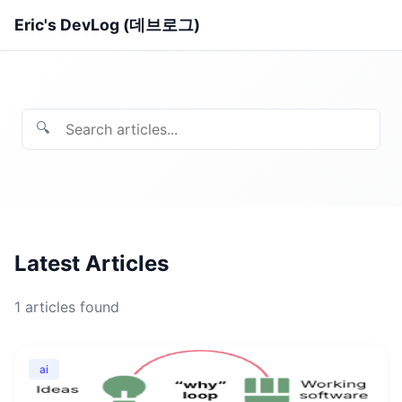
Eric's DevLog (데브로그)
🔍
Latest Articles
1
articles found
ai