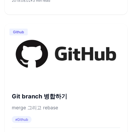
2019.08.02
•
3 min read
Github
Git branch 병합하기
merge 그리고 rebase
Github
#