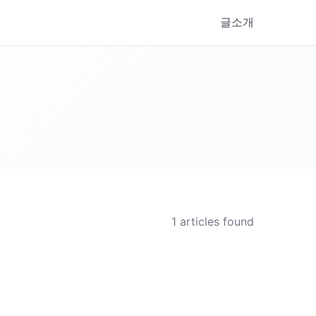
글
소개
1
articles found