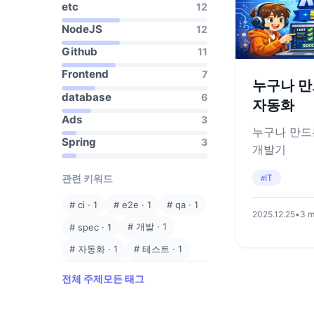
etc
12
NodeJS
12
Github
11
Frontend
7
누구나 만
database
6
자동화
Ads
3
누구나 만드
Spring
3
개발기
IT
관련 키워드
#
#
ci
·
1
#
e2e
·
1
#
qa
·
1
2025.12.25
•
3 m
#
개발
·
1
#
spec
·
1
#
자동화
·
1
#
테스트
·
1
전체 주제
모든 태그