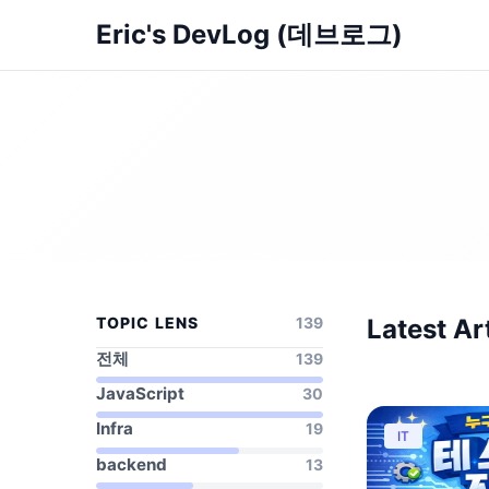
Eric's DevLog (데브로그)
TOPIC LENS
139
Latest Ar
전체
139
JavaScript
30
Infra
19
IT
backend
13