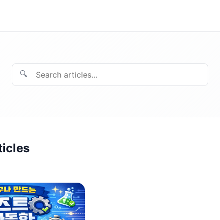
🔍
ticles