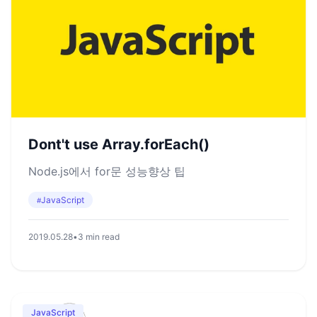
Dont't use Array.forEach()
Node.js에서 for문 성능향상 팁
JavaScript
#
2019.05.28
•
3 min read
JavaScript