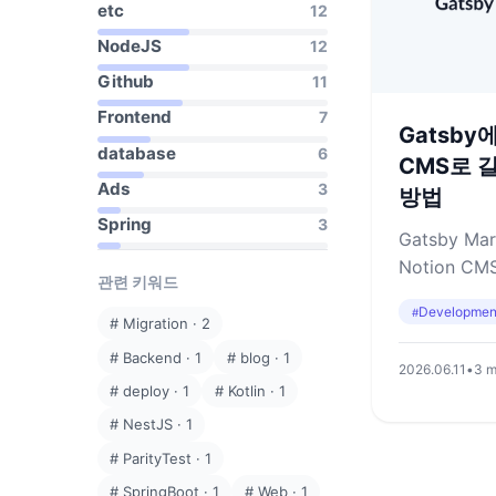
etc
12
NodeJS
12
Github
11
Frontend
7
Gatsby에
database
6
CMS로 
Ads
3
방법
Spring
3
Gatsby M
Notion C
관련 키워드
이유, 전환 과
Developmen
#
글을 가져와
#
Migration
·
2
정리합니다.
#
Backend
·
1
#
blog
·
1
2026.06.11
•
3 m
#
deploy
·
1
#
Kotlin
·
1
#
NestJS
·
1
#
ParityTest
·
1
#
SpringBoot
·
1
#
Web
·
1