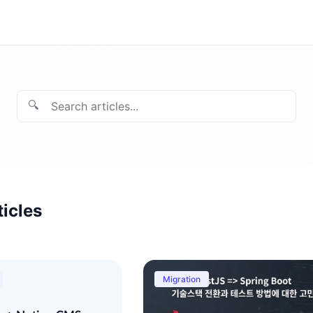
🔍
ticles
Migration