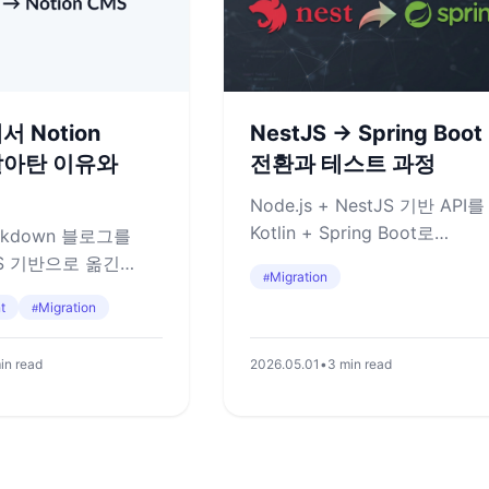
서 Notion
NestJS -> Spring Boot
갈아탄 이유와
전환과 테스트 과정
Node.js + NestJS 기반 API를
Kotlin + Spring Boot로
arkdown 블로그를
전환하면서 HTTP 응답과
MS 기반으로 옮긴
Migration
#
데이터베이스 동작을 함께 맞
정, Notion DB에서
t
Migration
#
방법을 정리합니다
 렌더링하는 구조를
in read
2026.05.01
•
3 min read