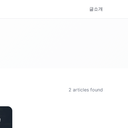
글
소개
2
articles found