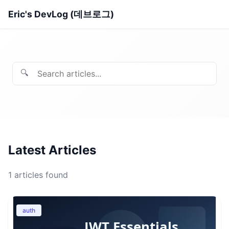
Eric's DevLog (데브로그)
🔍
Latest Articles
1
articles found
auth