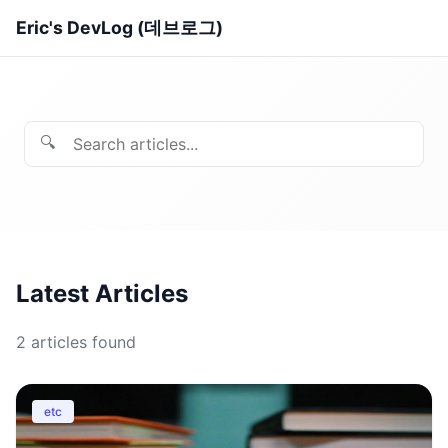
Eric's DevLog (데브로그)
🔍
Latest Articles
2
articles found
etc