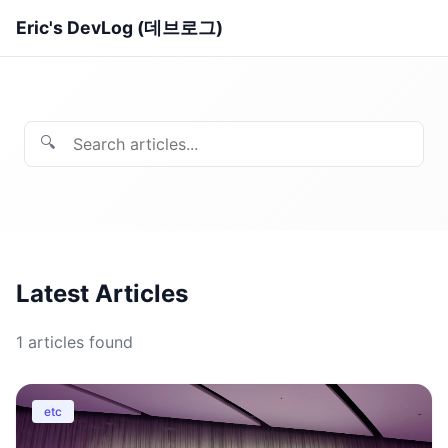
Eric's DevLog (데브로그)
🔍
Latest Articles
1
articles found
etc