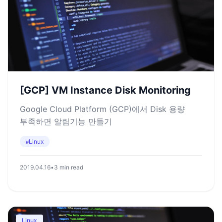
[GCP] VM Instance Disk Monitoring
Google Cloud Platform (GCP)에서 Disk 용량
부족하면 알림기능 만들기
Linux
#
2019.04.16
•
3 min read
Linux