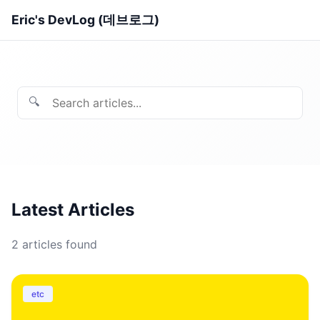
Eric's DevLog (데브로그)
🔍
Latest Articles
2
articles found
etc