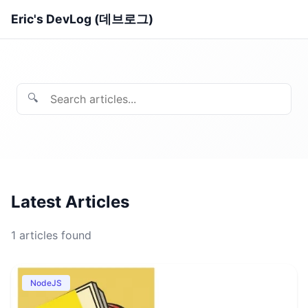
Eric's DevLog (데브로그)
🔍
Latest Articles
1
articles found
NodeJS