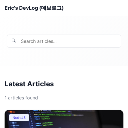
Eric's DevLog (데브로그)
🔍
Latest Articles
1
articles found
NodeJS