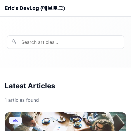
Eric's DevLog (데브로그)
🔍
Latest Articles
1
articles found
etc