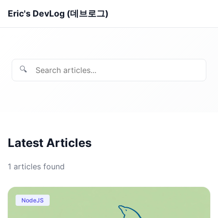
Eric's DevLog (데브로그)
🔍
Latest Articles
1
articles found
NodeJS