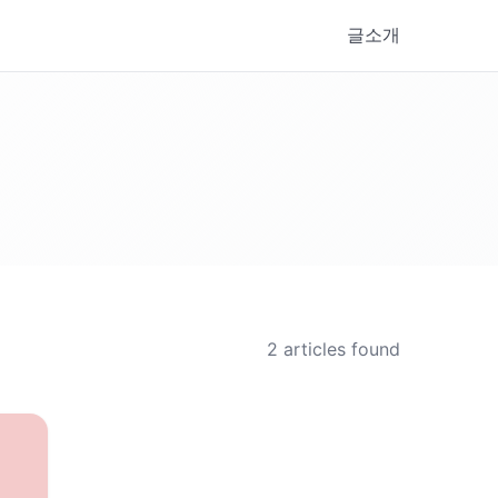
글
소개
2
articles found