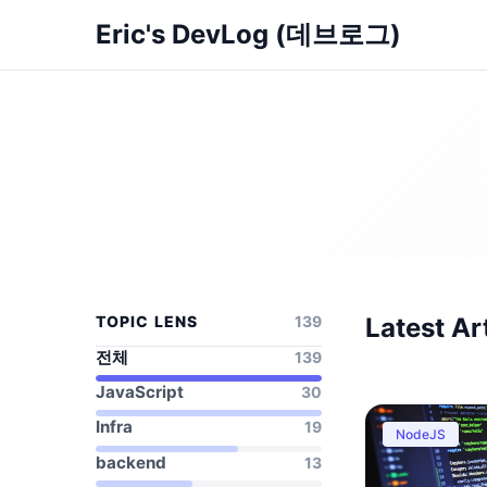
Eric's DevLog (데브로그)
TOPIC LENS
139
Latest Ar
전체
139
JavaScript
30
Infra
19
NodeJS
backend
13