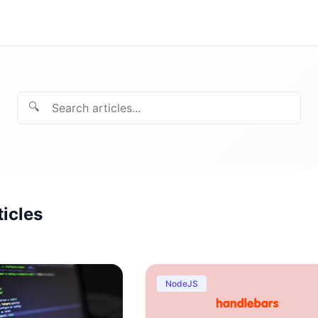
🔍
ticles
NodeJS