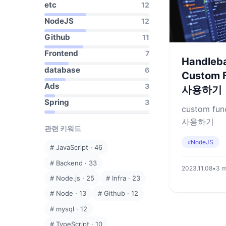
etc
12
NodeJS
12
Github
11
Frontend
7
Handleb
database
6
Custom F
Ads
3
사용하기
Spring
3
custom fu
사용하기
관련 키워드
NodeJS
#
#
JavaScript
·
46
#
Backend
·
33
2023.11.08
•
3 m
#
Node.js
·
25
#
Infra
·
23
#
Node
·
13
#
Github
·
12
#
mysql
·
12
#
TypeScript
·
10