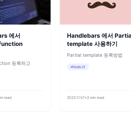
ars 에서
Handlebars 에서 Partia
unction
template 사용하기
Partial template 등록방법
nction 등록하고
NodeJS
#
in read
2023.11.07
•
3 min read