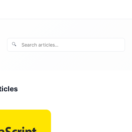
🔍
ticles