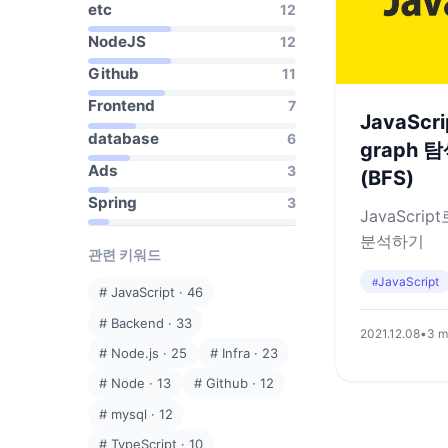
etc
12
NodeJS
12
Github
11
Frontend
7
JavaSc
database
6
graph 
Ads
3
(BFS)
Spring
3
JavaScri
분석하기
관련 키워드
JavaScript
#
#
JavaScript
·
46
#
Backend
·
33
2021.12.08
•
3 m
#
Node.js
·
25
#
Infra
·
23
#
Node
·
13
#
Github
·
12
#
mysql
·
12
#
TypeScript
·
10