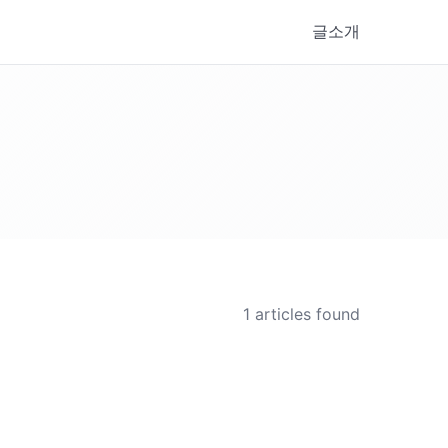
글
소개
1
articles found