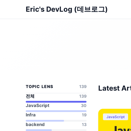
Eric's DevLog (데브로그)
TOPIC LENS
139
Latest Ar
전체
139
JavaScript
30
Infra
19
JavaScript
backend
13