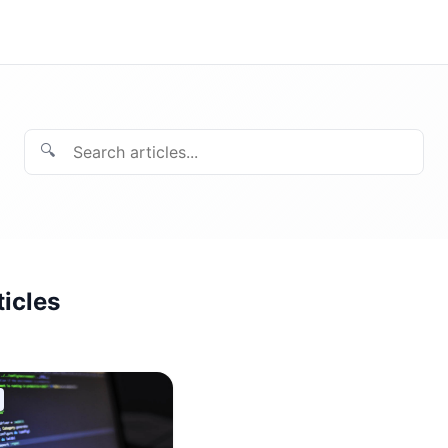
🔍
ticles