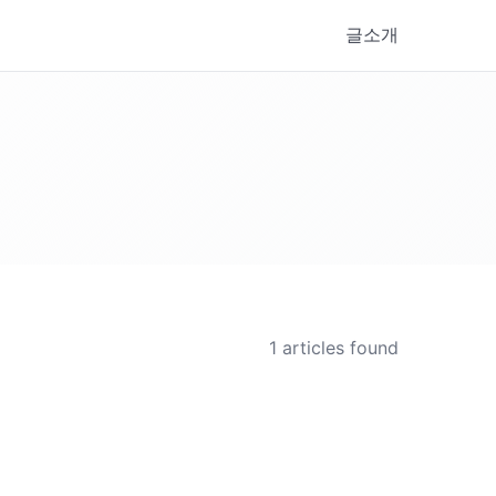
글
소개
1
articles found