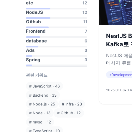
etc
12
NodeJS
12
Github
11
Frontend
7
NestJS 
database
6
Kafka
Ads
3
NestJS 
Spring
3
메시지 큐를 
Kafka로 
Developmen
관련 키워드
#
공유합니다
#
JavaScript
·
46
2025.01.08
•
3 m
#
Backend
·
33
#
Node.js
·
25
#
Infra
·
23
#
Node
·
13
#
Github
·
12
#
mysql
·
12
#
TypeScript
·
10