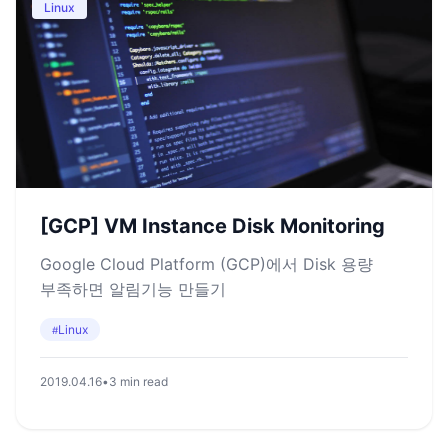
Linux
[GCP] VM Instance Disk Monitoring
Google Cloud Platform (GCP)에서 Disk 용량
부족하면 알림기능 만들기
Linux
#
2019.04.16
•
3 min read