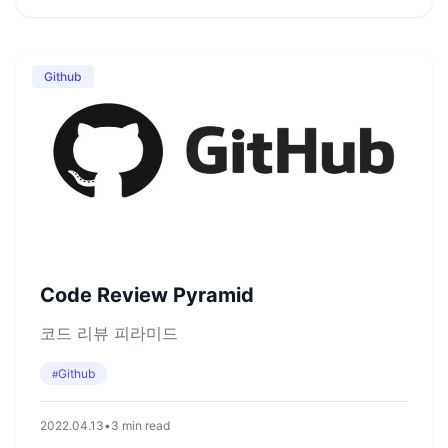
Github
Code Review Pyramid
코드 리뷰 피라미드
Github
#
2022.04.13
•
3 min read