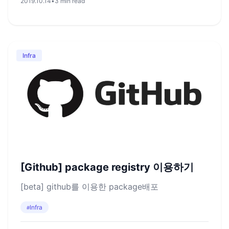
2019.10.14
•
3 min read
Infra
[Github] package registry 이용하기
[beta] github를 이용한 package배포
Infra
#