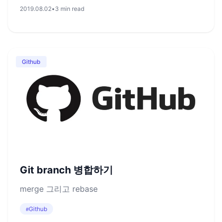
2019.08.02
•
3 min read
Github
Git branch 병합하기
merge 그리고 rebase
Github
#