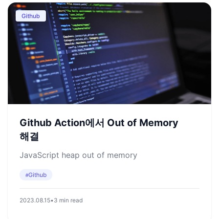
Github
Github Action에서 Out of Memory
해결
JavaScript heap out of memory
Github
#
2023.08.15
•
3 min read