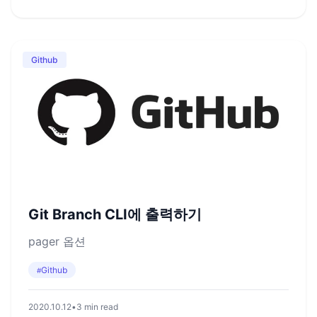
Github
Git Branch CLI에 출력하기
pager 옵션
Github
#
2020.10.12
•
3 min read