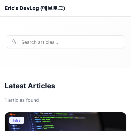
Eric's DevLog (데브로그)
🔍
Latest Articles
1
articles found
Infra