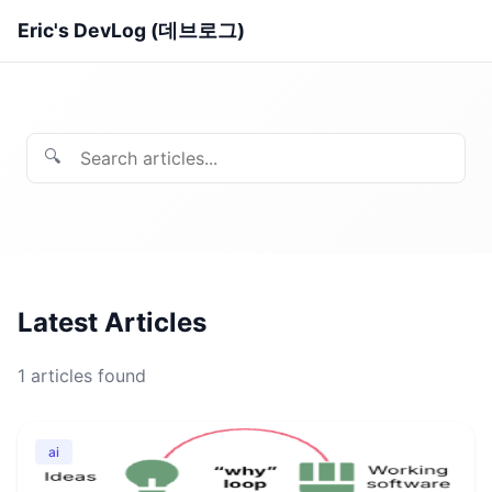
Eric's DevLog (데브로그)
🔍
Latest Articles
1
articles found
ai