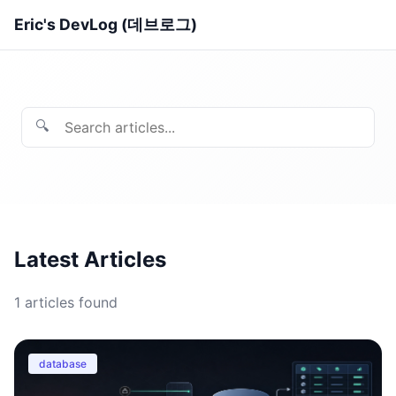
Eric's DevLog (데브로그)
🔍
Latest Articles
1
articles found
database