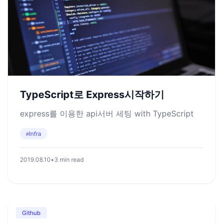
TypeScript로 Express시작하기
express를 이용한 api서버 세팅 with TypeScript
Infra
#
2019.08.10
•
3 min read
Github