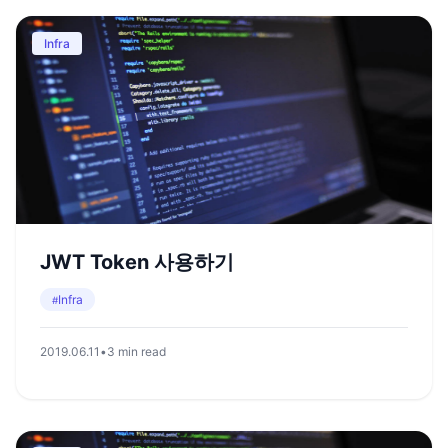
Infra
JWT Token 사용하기
Infra
#
2019.06.11
•
3 min read