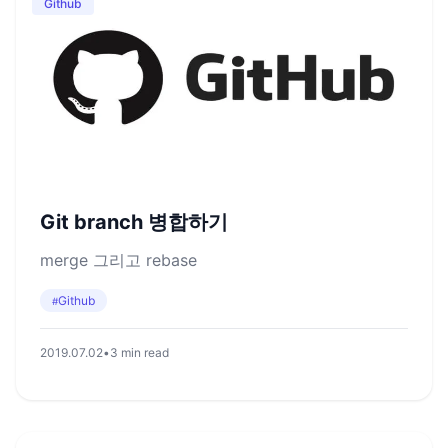
Github
Git branch 병합하기
merge 그리고 rebase
Github
#
2019.07.02
•
3 min read